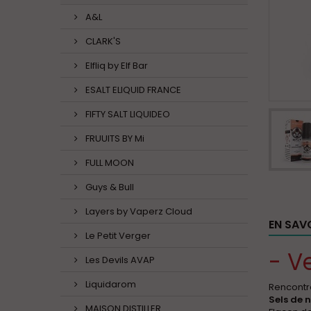
A&L
CLARK'S
Elfliq by Elf Bar
ESALT ELIQUID FRANCE
FIFTY SALT LIQUIDEO
FRUUITS BY Mi
FULL MOON
Guys & Bull
Layers by Vaperz Cloud
EN SAV
Le Petit Verger
- V
Les Devils AVAP
Liquidarom
Rencontre
Sels de 
MAISON DISTILLER