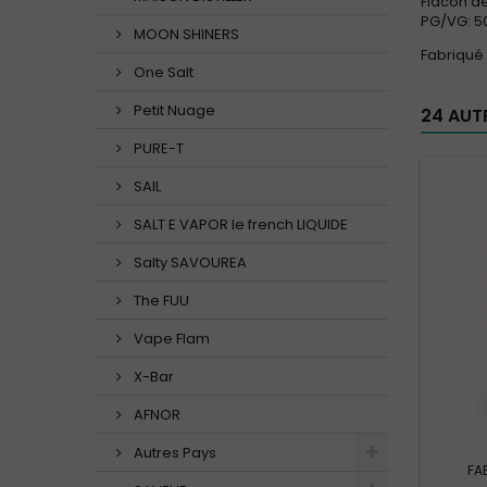
Flacon d
PG/VG: 5
MOON SHINERS
Fabriqué
One Salt
Petit Nuage
24 AUT
PURE-T
SAIL
SALT E VAPOR le french LIQUIDE
Salty SAVOUREA
The FUU
Vape Flam
X-Bar
AFNOR
Autres Pays
FA