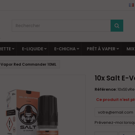
▼
RETTE
E-LIQUIDE
E-CHICHA
PRÊT À VAPER
MIX
 E-Vapor Red Commander 10ML
10x Salt E
Référence:
10xSEvR
Ce produit n'est p
Prévenez-moi lorsque