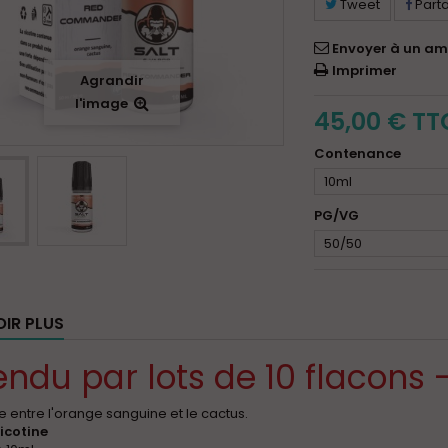
Tweet
Part
Envoyer à un am
Imprimer
Agrandir
l'image
45,00 €
TT
Contenance
10ml
PG/VG
50/50
OIR PLUS
endu par lots de 10 flacons 
 entre l'orange sanguine et le cactus.
nicotine