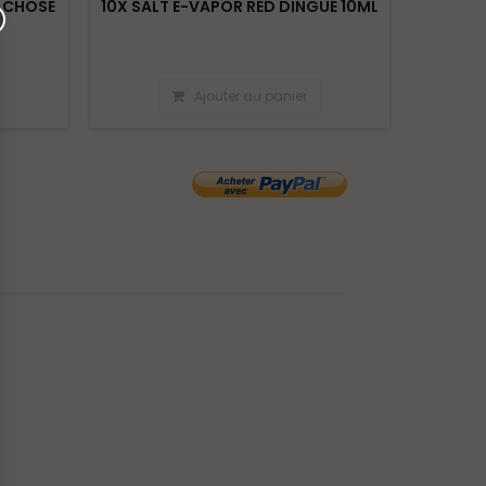
E CHOSE
10X SALT E-VAPOR RED DINGUE 10ML
10X SA
Ajouter au panier