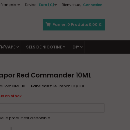
Français
Devise :
Euro (€)
Bienvenue,
Connexion
Panier:
0
Produits
0,00 €
'N'VAPE
SELS DE NICOTINE
DIY
-Vapor Red Commander 10ML
edCom10ML-10
Fabricant:
Le French LIQUIDE
lus en stock
 le produit est disponible