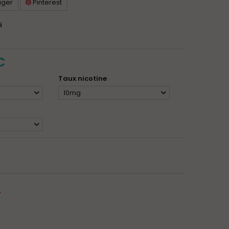
ager
Pinterest
i
C
Taux nicotine
10mg
-