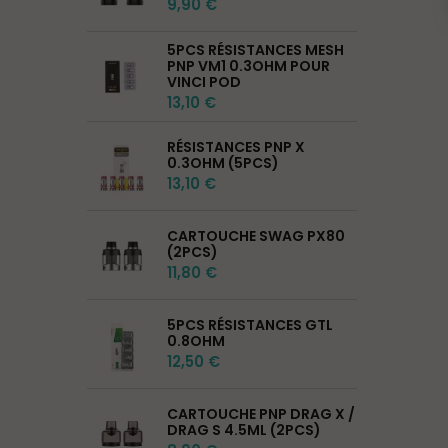
9,90 €
5PCS RÉSISTANCES MESH
PNP VM1 0.3OHM POUR
VINCI POD
13,10 €
RÉSISTANCES PNP X
0.3OHM (5PCS)
13,10 €
CARTOUCHE SWAG PX80
(2PCS)
11,80 €
5PCS RÉSISTANCES GTL
0.8OHM
12,50 €
CARTOUCHE PNP DRAG X /
DRAG S 4.5ML (2PCS)