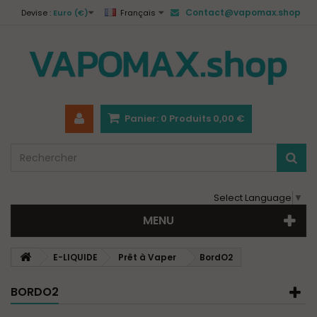
Contact@vapomax.shop
Devise :
Euro (€)
Français
Panier:
0
Produits
0,00 €
Select Language
▼
MENU
E-LIQUIDE
Prêt à Vaper
BordO2
BORDO2