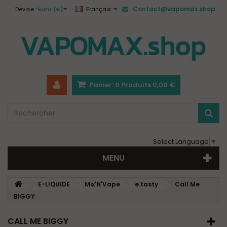
Contact@vapomax.shop
Devise :
Euro (€)
Français
Panier:
0
Produits
0,00 €
Select Language
▼
MENU
E-LIQUIDE
Mix'N'Vape
e.tasty
Call Me
BIGGY
CALL ME BIGGY