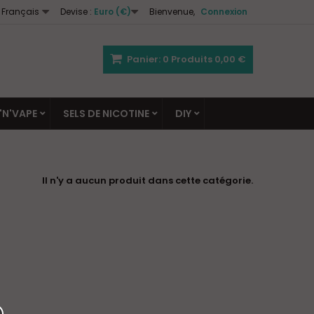
Français
Devise :
Euro (€)
Bienvenue,
Connexion
Panier:
0
Produits
0,00 €
'N'VAPE
SELS DE NICOTINE
DIY
Il n'y a aucun produit dans cette catégorie.