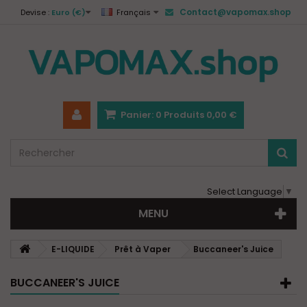
Contact@vapomax.shop
Devise :
Euro (€)
Français
Panier:
0
Produits
0,00 €
Select Language
▼
MENU
E-LIQUIDE
Prêt à Vaper
Buccaneer's Juice
BUCCANEER'S JUICE