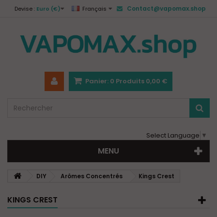
Contact@vapomax.shop
Devise :
Euro (€)
Français
Panier:
0
Produits
0,00 €
Select Language
▼
MENU
DIY
Arômes Concentrés
Kings Crest
KINGS CREST