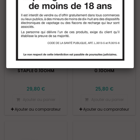
FABRICANT:
GPC COILS
FABRICANT:
GPC COILS
2 BOÎTES DE FRAMED
2 BOÎTES DE ALIEN N90
STAPLE 0.10OHM
0.10OHM
29,80 €
25,80 €
Ajouter au panier
Ajouter au panier
Ajouter au comparateur
Ajouter au comparateur