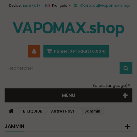
Contact@vapomax.shop
Devise :
Euro (€)
Français
Panier:
0
Produits
0,00 €
Select Language
▼
MENU
E-LIQUIDE
Autres Pays
Jammin
JAMMIN