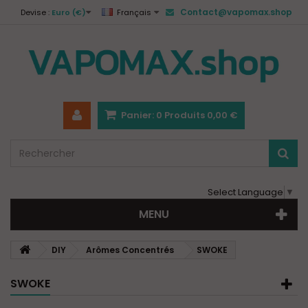
Contact@vapomax.shop
Devise :
Euro (€)
Français
Panier:
0
Produits
0,00 €
Select Language
▼
MENU
DIY
Arômes Concentrés
SWOKE
SWOKE