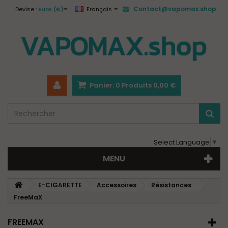
Contact@vapomax.shop
Devise :
Euro (€)
Français
Panier:
0
Produits
0,00 €
Select Language
▼
MENU
E-CIGARETTE
Accessoires
Résistances
FreeMaX
FREEMAX