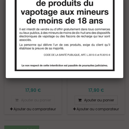
FABRICANT:
FREEMAX
FABRICANT:
FREEMAX
RÉSISTANCES GALEX GX-
RÉSISTANCES GALEX GX-
P MESH 0.8OHM (5PCS)
P MESH 1.0OHM (5PCS)
17,90 €
17,90 €
Ajouter au panier
Ajouter au panier
Ajouter au comparateur
Ajouter au comparateur