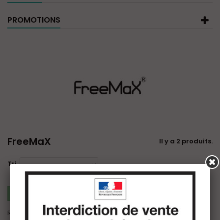
PROMOTIONS
FreeMaX
Il y a 2 produits.
Tri
COMPARER (
0
)
Résultats 1 - 2 sur 2.