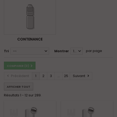
CONTENANCE
par page
Tri
--
Montrer
12
COMPARER (
0
)
Précédent
1
2
3
...
25
Suivant
AFFICHER TOUT
Résultats 1 - 12 sur 289.