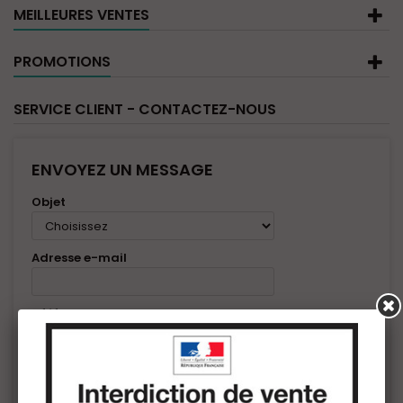
MEILLEURES VENTES
PROMOTIONS
SERVICE CLIENT - CONTACTEZ-NOUS
ENVOYEZ UN MESSAGE
Objet
Adresse e-mail
Référence de commande
Security check