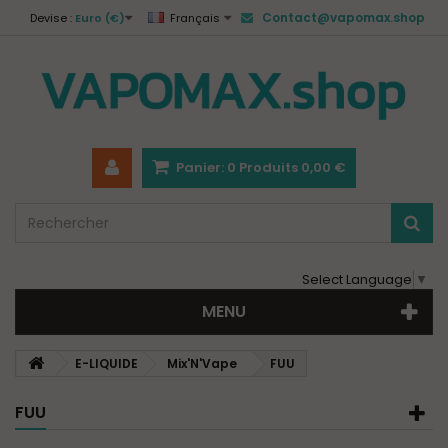
Contact@vapomax.shop
Devise :
Euro (€)
Français
Panier:
0
Produits
0,00 €
Select Language
▼
MENU
E-LIQUIDE
Mix'N'Vape
FUU
FUU