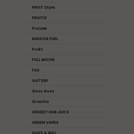
FRUiT Style
FRUITIZ
Fruizee
MAISON FUEL
Frukt
FULL MOON
FUU
GATSBY
Gooz Gooz
Granita
GREEDY HUB JUICE
GREEN VAPES
GUYS & BULL