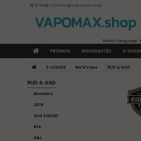
E-mail:
Contact@vapomax.shop
Select Language
PROMOS
NOUVEAUTÉS
E-CIGA
E-LIQUIDE
Mix'N'Vape
RUD & GAD
RUD & GAD
Boosters
2K19
2nd SQUAD
814
A&L