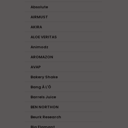
Absolute
AIRMUST
AKIRA
ALOE VERITAS
Animodz
AROMAZON
AVAP
Bakery Shake
Bang À L'Ô
Barrels Juice
BEN NORTHON
Beurk Research
Big Flamant