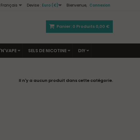
Français
Devise :
Euro (€)
Bienvenue,
Connexion
Panier:
0
Produits
0,00 €
'N'VAPE
SELS DE NICOTINE
DIY
Il n'y a aucun produit dans cette catégorie.