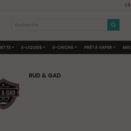
▼
RETTE
E-LIQUIDE
E-CHICHA
PRÊT À VAPER
MIX
RUD & GAD