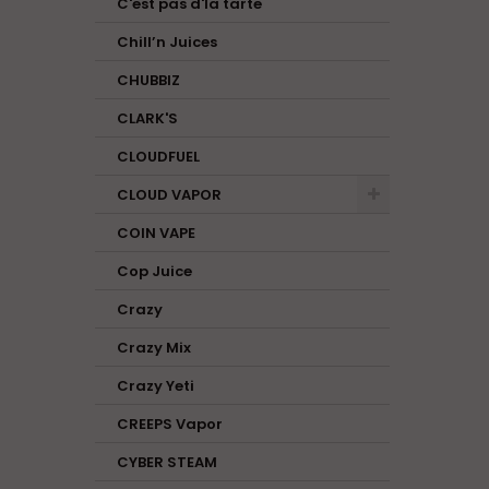
C'est pas d'la tarte
Chill’n Juices
CHUBBIZ
CLARK'S
CLOUDFUEL
CLOUD VAPOR
COIN VAPE
Cop Juice
Crazy
Crazy Mix
Crazy Yeti
CREEPS Vapor
CYBER STEAM