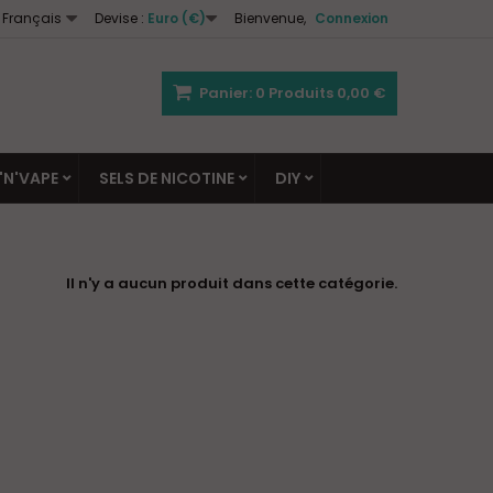
Français
Devise :
Euro (€)
Bienvenue,
Connexion
Panier:
0
Produits
0,00 €
'N'VAPE
SELS DE NICOTINE
DIY
Il n'y a aucun produit dans cette catégorie.