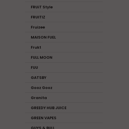
FRUiT Style
FRUITIZ
Fruizee
MAISON FUEL
Frukt
FULL MOON
FUU
GATSBY
Gooz Gooz
Granita
GREEDY HUB JUICE
GREEN VAPES
GUYS & BULL