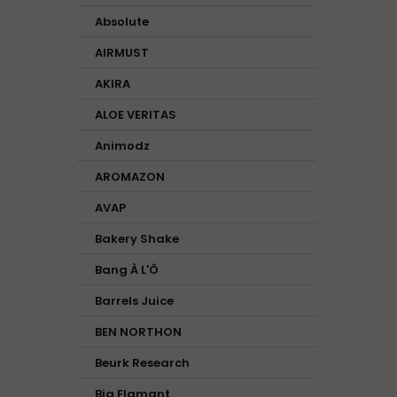
Absolute
AIRMUST
AKIRA
ALOE VERITAS
Animodz
AROMAZON
AVAP
Bakery Shake
Bang À L'Ô
Barrels Juice
BEN NORTHON
Beurk Research
Big Flamant