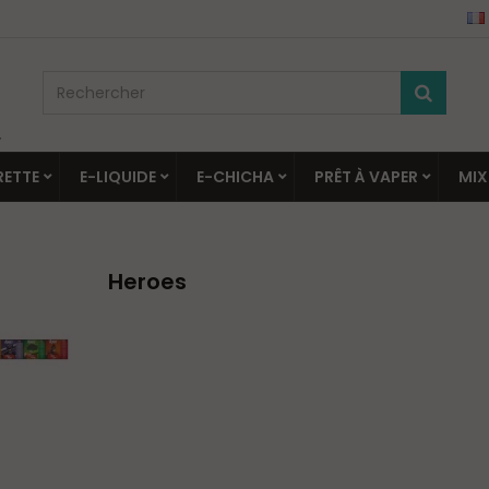
▼
RETTE
E-LIQUIDE
E-CHICHA
PRÊT À VAPER
MIX
Heroes