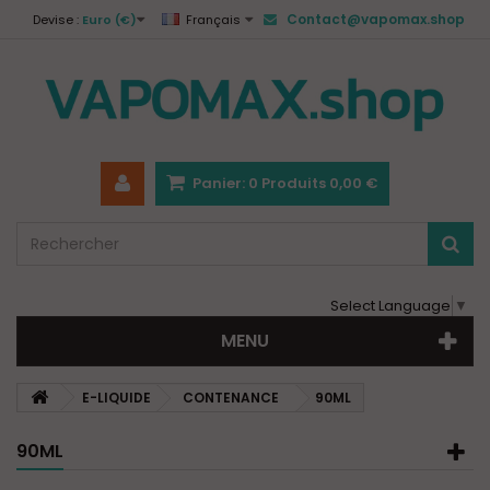
Contact@vapomax.shop
Devise :
Euro (€)
Français
Panier:
0
Produits
0,00 €
Select Language
▼
MENU
E-LIQUIDE
CONTENANCE
90ML
90ML