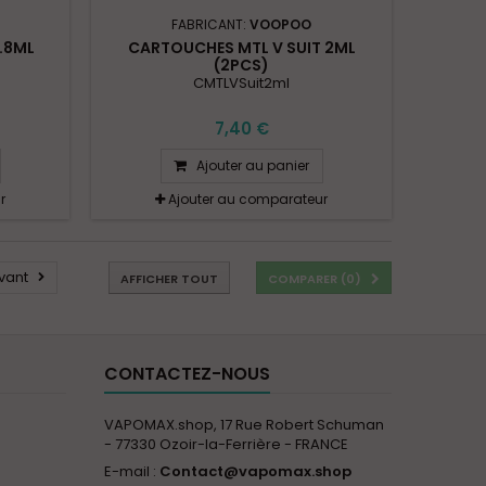
FABRICANT:
VOOPOO
.8ML
CARTOUCHES MTL V SUIT 2ML
(2PCS)
CMTLVSuit2ml
7,40 €
Ajouter au panier
r
Ajouter au comparateur
vant
AFFICHER TOUT
COMPARER (
0
)
CONTACTEZ-NOUS
VAPOMAX.shop, 17 Rue Robert Schuman
- 77330 Ozoir-la-Ferrière - FRANCE
E-mail :
Contact@vapomax.shop