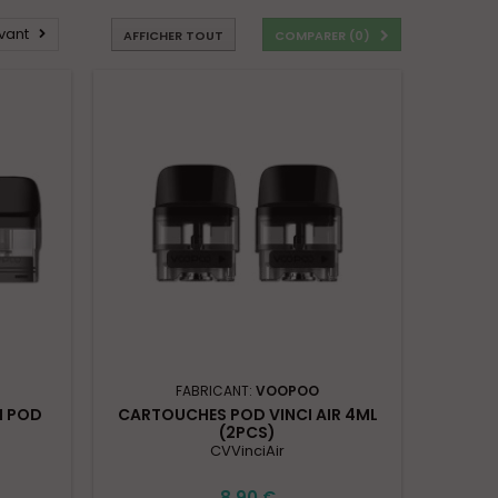
vant
AFFICHER TOUT
COMPARER (
0
)
FABRICANT:
VOOPOO
I POD
CARTOUCHES POD VINCI AIR 4ML
(2PCS)
CVVinciAir
8,90 €