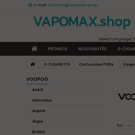
E-mail:
Contact@vapomax.shop
Select Language
PROMOS
NOUVEAUTÉS
E-CIGA
E-CIGARETTE
Cartouches PODs
Voop
VOOPOO
Aokit
Asmodus
Aspire
Aupo
Tri
--
B+Mor