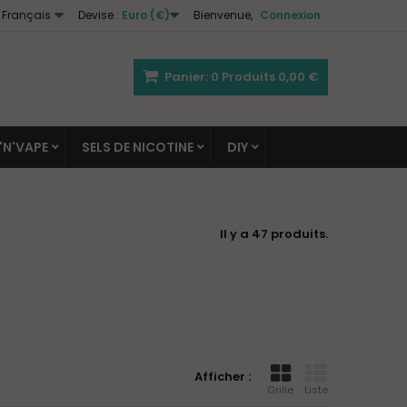
Français
Devise :
Euro (€)
Bienvenue,
Connexion
Panier:
0
Produits
0,00 €
'N'VAPE
SELS DE NICOTINE
DIY
Il y a 47 produits.
Afficher :
Grille
Liste