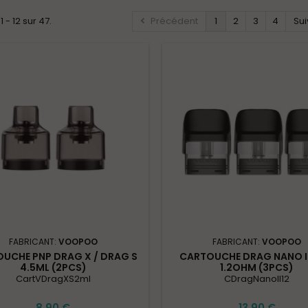
1 - 12 sur 47.
Précédent
1
2
3
4
Sui
FABRICANT:
VOOPOO
FABRICANT:
VOOPOO
UCHE PNP DRAG X / DRAG S
CARTOUCHE DRAG NANO I
4.5ML (2PCS)
1.2OHM (3PCS)
CartVDragXS2ml
CDragNanoII12
8,90 €
13,90 €