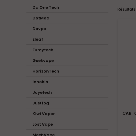
Da One Tech
Résultats 
DotMod
Dovpo
Eleaf
Fumytech
Geekvape
HorizonTech
Innokin
Joyetech
Justfog
CARTO
Kiwi Vapor
Lost Vape
MechVape