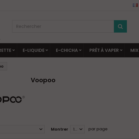
▼
RETTE
E-LIQUIDE
E-CHICHA
PRÊT À VAPER
MIX
oo
Voopoo
par page
Montrer
12