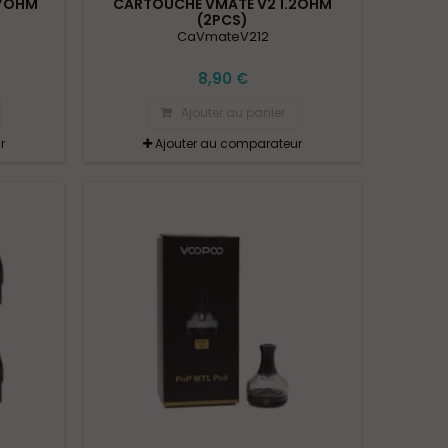
.7OHM
CARTOUCHE VMATE V2 1.2OHM
(2PCS)
CaVmateV212
8,90 €
Ajouter au panier
r
Ajouter au comparateur