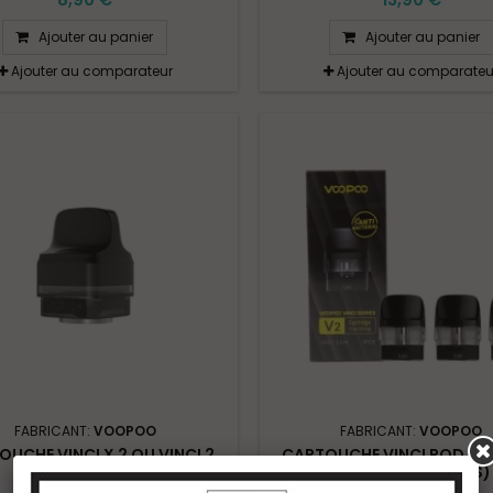
Ajouter au panier
Ajouter au panier
Ajouter au comparateur
Ajouter au comparateu
FABRICANT:
VOOPOO
FABRICANT:
VOOPOO
UCHE VINCI X 2 OU VINCI 2
CARTOUCHE VINCI POD SER
(2PCS)
2ML 0.8OHM (3PCS)
CarVinciII
CaVinciV208